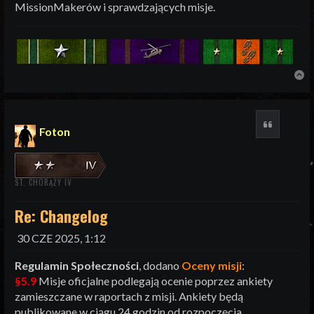
MissionMakerów i sprawdzających misje.
N
Cytuj
Foton
ST. CHORĄŻY IV
Re: Changelog
30 CZE 2025, 1:12
Regulamin Społeczności
, dodano
Oceny misji
:
§5.9
Misje oficjalne podlegają ocenie poprzez ankiety
zamieszczane w raportach z misji. Ankiety będą
publikowane w ciągu 24 godzin od rozpoczęcia