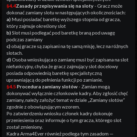
§4.4
Zasady przepisywania się na sloty
- Gracz może
dokonać zamiany slotu w następujących okolicznościach:
a)
Musi posiadać baretkę wyższego stopnia od gracza,
który zajmuje określony slot
b)
Slot musi podlegać pod baretkę braną pod uwagę
podczas zamiany
c)
obaj gracze są zapisani na tę samą misję, lecz na różnych
slotach.
d)
Osoba wnioskująca o zamianę musi być zapisana na slot
niefunkcyjny, chyba że gracz zajmujący slot docelowy
posiada odpowiednią baretkę specjalistyczną
uprawniającą do pełnienia funkcji po zamianie.
§4.5
Procedura zamiany slotów
- Zamian mogą
dokonywać wyłącznie członkowie kadry. Aby zgłosić chęć
zamiany, należy założyć temat w dziale „Zamiany slotów”
zgodnie z obowiązującym wzorem.
Po zatwierdzeniu wniosku członek kadry dokonuje
przeniesienia oraz informuje o tym gracza, którego slot
został zmieniony.
Kadra Arma4Ever również podlega tym zasadom —