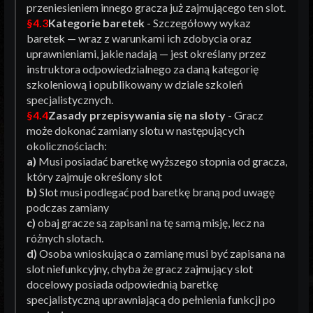
przeniesieniem innego gracza już zajmującego ten slot.
§4.3
Kategorie baretek
- Szczegółowy wykaz
baretek — wraz z warunkami ich zdobycia oraz
uprawnieniami, jakie nadają — jest określany przez
instruktora odpowiedzialnego za daną kategorię
szkoleniową i opublikowany w dziale szkoleń
specjalistycznych.
§4.4
Zasady przepisywania się na sloty
- Gracz
może dokonać zamiany slotu w następujących
okolicznościach:
a)
Musi posiadać baretkę wyższego stopnia od gracza,
który zajmuje określony slot
b)
Slot musi podlegać pod baretkę braną pod uwagę
podczas zamiany
c)
obaj gracze są zapisani na tę samą misję, lecz na
różnych slotach.
d)
Osoba wnioskująca o zamianę musi być zapisana na
slot niefunkcyjny, chyba że gracz zajmujący slot
docelowy posiada odpowiednią baretkę
specjalistyczną uprawniającą do pełnienia funkcji po