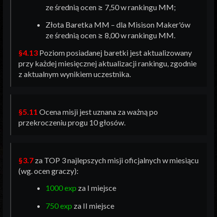
ze średnią ocen ≥ 7,50 w rankingu MM;
Złota Baretka MM – dla Misison Maker'ów
ze średnią ocen ≥ 8,00 w rankingu MM.
§4.13
Poziom posiadanej baretki jest aktualizowany
przy każdej miesięcznej aktualizacji rankingu, zgodnie
z aktualnym wynikiem uczestnika.
§5.11
Ocena misji jest uznana za ważną po
przekroczeniu progu 10 głosów.
§3.7
za TOP 3 najlepszych misji oficjalnych w miesiącu
(wg. ocen graczy):
1000 exp
za I miejsce
750 exp
za II miejsce