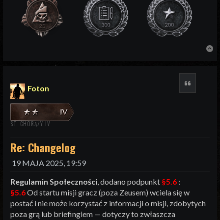
N
Cytuj
Foton
ST. CHORĄŻY IV
Re: Changelog
19 MAJA 2025, 19:59
Regulamin Społeczności
, dodano podpunkt
§5.6
:
§5.6
Od startu misji gracz (poza Zeusem) wciela się w
postać i nie może korzystać z informacji o misji, zdobytych
poza grą lub briefingiem — dotyczy to zwłaszcza