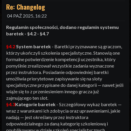
Re: Changelog
04 PAŹ 2025, 16:22
Regulamin społeczności, dodano regulamin systemu
baretek - §4.2 - §4.7
§4.2
System baretek
- Baretki przyznawane są graczom,
którzy ukończyli szkolenia specjalistyczne. Stanowią one
formalne potwierdzenie kompetencji uczestnika, który
pomyślnie zrealizował wszystkie zadania wyznaczone
przez instruktora. Posiadanie odpowiedniej baretki
umożliwia priorytetowe zapisywanie się na sloty
specjalistyczne przypisane do danej kategorii — nawet jeśli
wiąże się to z przeniesieniem innego gracza już
zajmującego ten slot.
§4.3
Kategorie baretek
- Szczegółowy wykaz baretek —
wraz z warunkami ich zdobycia oraz uprawnieniami, jakie
nadają — jest określany przez instruktora
odpowiedzialnego za daną kategorię szkoleniową i
opublikowany w dziale szkoleń specjalistycznych.