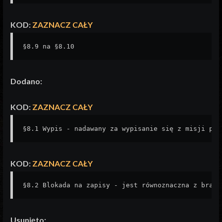
KOD:
ZAZNACZ CAŁY
§8.9 na §8.10
Dodano:
KOD:
ZAZNACZ CAŁY
§8.1 Wypis - nadawany za wypisanie się z misji pon
KOD:
ZAZNACZ CAŁY
§8.2 Blokada na zapisy - jest równoznaczna z braki
Usunięto: