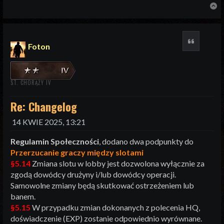
N
Cytuj
Foton
ST. CHORĄŻY IV
Re: Changelog
14 KWIE 2025, 13:21
Regulamin Społeczności
, dodano dwa podpunkty do
Przerzucanie graczy między slotami
§5.14
Zmiana slotu w lobby jest dozwolona wyłącznie za
zgodą dowódcy drużyny i/lub dowódcy operacji.
Samowolne zmiany będą skutkować ostrzeżeniem lub
banem.
§5.15
W przypadku zmian dokonanych z polecenia HQ,
doświadczenie (EXP) zostanie odpowiednio wyrównane.