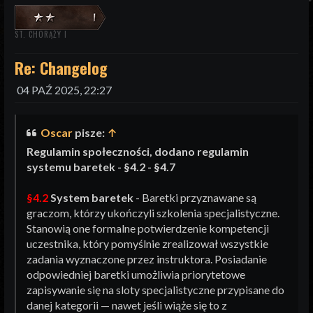
ST. CHORĄŻY I
Re: Changelog
04 PAŹ 2025, 22:27
Oscar
pisze:
↑
Regulamin społeczności, dodano regulamin
systemu baretek - §4.2 - §4.7
§4.2
System baretek
- Baretki przyznawane są
graczom, którzy ukończyli szkolenia specjalistyczne.
Stanowią one formalne potwierdzenie kompetencji
uczestnika, który pomyślnie zrealizował wszystkie
zadania wyznaczone przez instruktora. Posiadanie
odpowiedniej baretki umożliwia priorytetowe
zapisywanie się na sloty specjalistyczne przypisane do
danej kategorii — nawet jeśli wiąże się to z