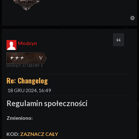
N
Cytuj
Modzyn
CHORĄŻY SZTABOWY V
Re: Changelog
18 GRU 2024, 16:49
Regulamin społeczności
Zmieniono:
KOD:
ZAZNACZ CAŁY