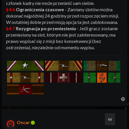
członek kadry nie może przenieść sam siebie.
§4.6
Ograniczenia czasowe
- Zamiany slotów można
dokonać najpóźniej 24 godziny przed rozpoczęciem misji.
W ostatniej dobie przed misją opcja ta jest zablokowana.
§4.7
Rezygnacja po przeniesieniu
- Jeśli gracz zostanie
przeniesiony na slot, którym nie jest zainteresowany, ma
prawo wypisać się z misji bez konsekwencji (bez
ostrzeżenia), niezależnie od momentu wypisu.
N
Cytuj
Oscar