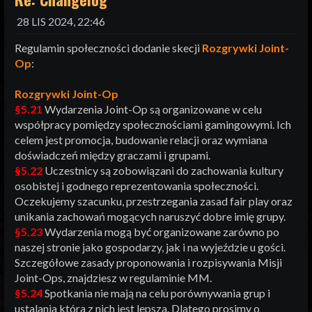
28 LIS 2024, 22:46
Regulamin społeczności dodanie skecji
Rozgrywki Joint-
Op
:
Rozgrywki Joint-Op
§5.21
Wydarzenia Joint-Op są organizowane w celu
współpracy pomiędzy społecznościami gamingowymi. Ich
celem jest promocja, budowanie relacji oraz wymiana
doświadczeń między graczami i grupami.
§5.22
Uczestnicy są zobowiązani do zachowania kultury
osobistej i godnego reprezentowania społeczności.
Oczekujemy szacunku, przestrzegania zasad fair play oraz
unikania zachowań mogących naruszyć dobre imię grupy.
§5.23
Wydarzenia mogą być organizowane zarówno po
naszej stronie jako gospodarzy, jak i na wyjeździe u gości.
Szczegółowe zasady proponowania i rozpisywania Misji
Joint-Ops, znajdziesz w regulaminie MM.
§5.24
Spotkania nie mają na celu porównywania grup i
ustalania która z nich jest lepsza. Dlatego prosimy o