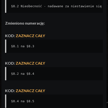
§8.2 Nieobecność - nadawane za niestawienie się na
Zmieniono numerację:
KOD:
ZAZNACZ CAŁY
§8.1 na §8.3
KOD:
ZAZNACZ CAŁY
§8.2 na §8.4
KOD:
ZAZNACZ CAŁY
§8.4 na §8.5