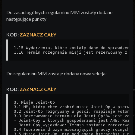
Do zasad ogólnych regulaminu MM zostały dodane
następujące punkty:
KOD:
ZAZNACZ CAŁY
1.15 Wydarzenia, które zostały dane do sprawdzenia
1.16 Termin rozegrania misji jest rezerwowany z mo
Do regulaminu MM zostaje dodana nowa sekcja:
KOD:
ZAZNACZ CAŁY
3. Misje Joint-Op

3.1 MM, który chce zrobić misje Joint-Op w pierwsz
3.2 Joint-Op rozgrywany u gości, rozpisuje Foton. 
3.3 Rezerwowanie terminu dla Joint-Op'ów jest zale
- Joint-Opy w których gospodarzami jest A4E: Rezer
- Joint-Opy wyjazdowe: Termin zostanie zarezerwowa
3.4 Tworzenie drużyn mieszających graczy różnych s
3.5 Misje Joint-Op, nie podlegają hierarchii z pun