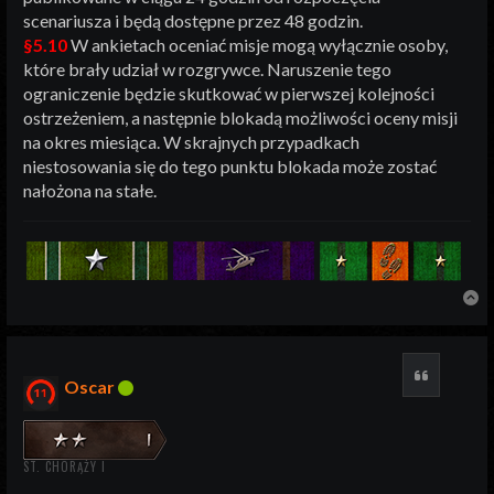
scenariusza i będą dostępne przez 48 godzin.
§5.10
W ankietach oceniać misje mogą wyłącznie osoby,
które brały udział w rozgrywce. Naruszenie tego
ograniczenie będzie skutkować w pierwszej kolejności
ostrzeżeniem, a następnie blokadą możliwości oceny misji
na okres miesiąca. W skrajnych przypadkach
niestosowania się do tego punktu blokada może zostać
nałożona na stałe.
N
Cytuj
Oscar
ST. CHORĄŻY I