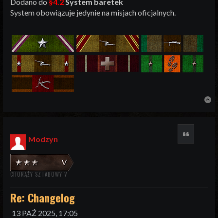
Dodano do
§4.2
System baretek
System obowiązuje jedynie na misjach oficjalnych.
N
Cytuj
Modzyn
CHORĄŻY SZTABOWY V
Re: Changelog
13 PAŹ 2025, 17:05