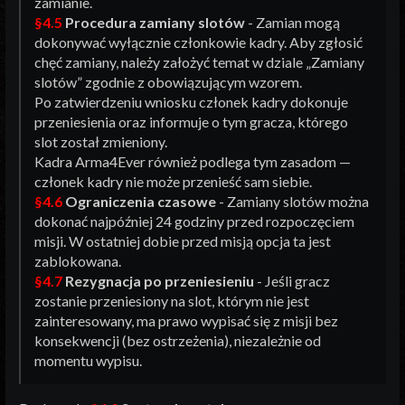
zamianie.
§4.5
Procedura zamiany slotów
- Zamian mogą
dokonywać wyłącznie członkowie kadry. Aby zgłosić
chęć zamiany, należy założyć temat w dziale „Zamiany
slotów” zgodnie z obowiązującym wzorem.
Po zatwierdzeniu wniosku członek kadry dokonuje
przeniesienia oraz informuje o tym gracza, którego
slot został zmieniony.
Kadra Arma4Ever również podlega tym zasadom —
członek kadry nie może przenieść sam siebie.
§4.6
Ograniczenia czasowe
- Zamiany slotów można
dokonać najpóźniej 24 godziny przed rozpoczęciem
misji. W ostatniej dobie przed misją opcja ta jest
zablokowana.
§4.7
Rezygnacja po przeniesieniu
- Jeśli gracz
zostanie przeniesiony na slot, którym nie jest
zainteresowany, ma prawo wypisać się z misji bez
konsekwencji (bez ostrzeżenia), niezależnie od
momentu wypisu.