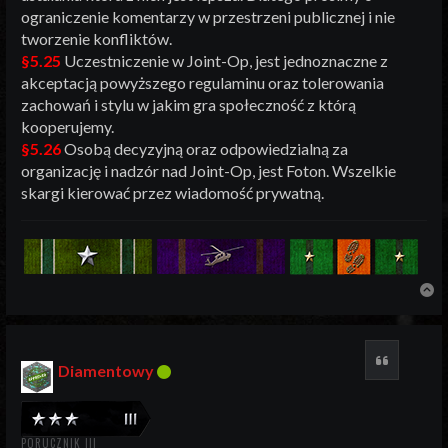
ograniczenie komentarzy w przestrzeni publicznej i nie
tworzenie konfliktów.
§5.25
Uczestniczenie w Joint-Op, jest jednoznaczne z
akceptacją powyższego regulaminu oraz tolerowania
zachowań i stylu w jakim gra społeczność z którą
kooperujemy.
§5.26
Osobą decyzyjną oraz odpowiedzialną za
organizację i nadzór nad Joint-Op, jest Foton. Wszelkie
skargi kierować przez wiadomość prywatną.
N
Cytuj
Diamentowy
PORUCZNIK III