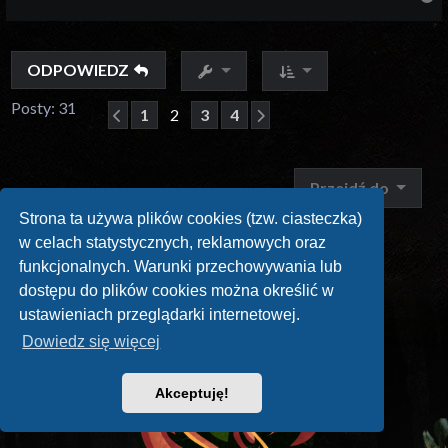
ODPOWIEDZ
Posty: 31
1
2
3
4
Poprzednia
Następna
Przejdź do
Strona ta używa plików cookies (tzw. ciasteczka)
w celach statystycznych, reklamowych oraz
funkcjonalnych. Warunki przechowywania lub
dostępu do plików cookies można określić w
ustawieniach przeglądarki internetowej.
Dowiedz się więcej
Akceptuję!