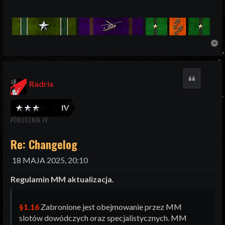
N
Cytuj
Radrix
PORUCZNIK IV
Re: Changelog
18 MAJA 2025, 20:10
Regulamin MM aktualizacja.
§1.16
Zabronione jest obejmowanie przez MM
slotów dowódczych oraz specjalistycznych. MM