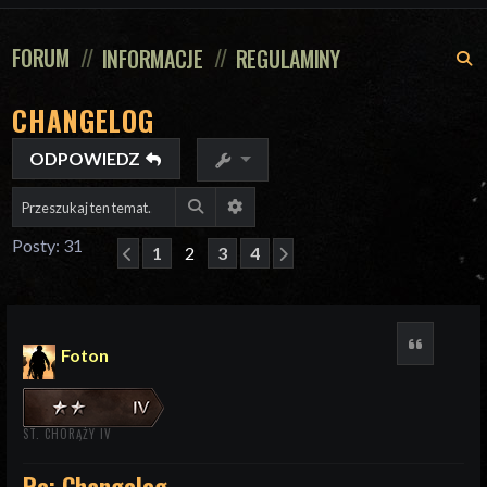
FORUM
INFORMACJE
REGULAMINY
S
CHANGELOG
ODPOWIEDZ
Szukaj
Wyszukiwanie zaawansowane
Posty: 31
1
2
3
4
Poprzednia
Następna
Cytuj
Foton
ST. CHORĄŻY IV
Re: Changelog