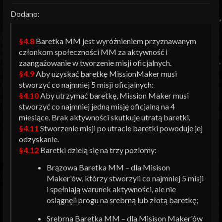
Dodano:
§4.8
Baretka MM jest wyróżnieniem przyznawanym
członkom społeczności MM za aktywność i
zaangażowanie w tworzenie misji oficjalnych.
§4.9
Aby uzyskać baretkę MissionMaker musi
stworzyć co najmniej 5 misji oficjalnych:
§4.10
Aby utrzymać baretkę, Mission Maker musi
stworzyć co najmniej jedną misję oficjalną na 4
miesiące. Brak aktywności skutkuje utratą baretki.
§4.11
Stworzenie misji po utracie baretki powoduje jej
odzyskanie.
§4.12
Baretki dzielą się na trzy poziomy:
Brązowa Baretka MM – dla Misison
Maker'ów, którzy stworzyli co najmniej 5 misji
i spełniają warunek aktywności, ale nie
osiągnęli progu na srebrną lub złotą baretkę;
Srebrna Baretka MM – dla Misison Maker'ów