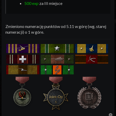
500 exp
za III miejsce
Zmieniono numerację punktów od 5.11 w górę (wg. starej
numeracji) o 1 w góre.
N