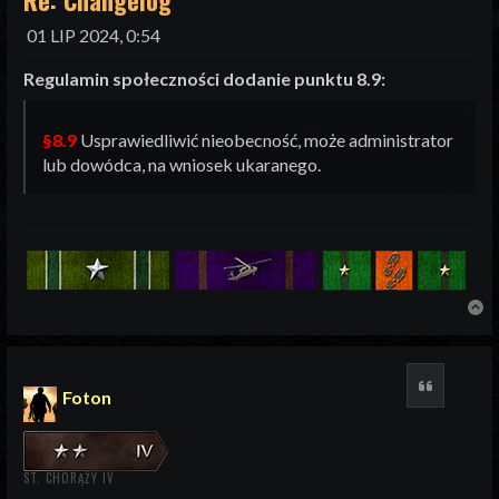
Re: Changelog
01 LIP 2024, 0:54
Regulamin społeczności dodanie punktu 8.9:
§8.9
Usprawiedliwić nieobecność, może administrator
lub dowódca, na wniosek ukaranego.
N
Cytuj
Foton
ST. CHORĄŻY IV