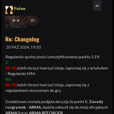
Cytuj
Foton
ST. CHORĄŻY IV
Re: Changelog
20 PAŹ 2024, 19:50
Regulamin społeczności zmodyfikowanie punktu 5.19:
Z
§5.19
Jeżeli chcesz tworzyć misje, zapoznaj się z artykułem
- Regulamin MM.
Na
§5.19
Jeżeli chcesz tworzyć misje, zapoznaj się z
regulaminem stosownym do gry.
Dodatkowo została podjęta decyzja że punkt
5. Zasady
rozgrywek - ARMA
, będzie odnosił się do misji oficjalnych
ARMA3
oraz
ARMA REFORGER
.