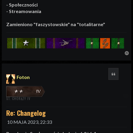
- Społeczności
- Streamowania
Zamieniono "faszystowskie" na "totalitarne"
N
Cytuj
Foton
ST. CHORĄŻY IV
Re: Changelog
10 MAJA 2023, 22:33