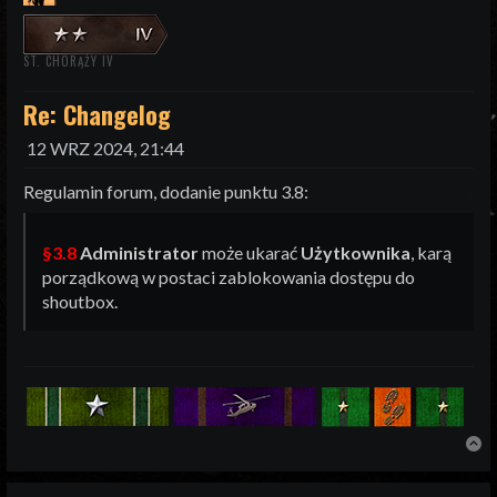
ST. CHORĄŻY IV
Re: Changelog
12 WRZ 2024, 21:44
Regulamin forum, dodanie punktu 3.8:
§3.8
Administrator
może ukarać
Użytkownika
, karą
porządkową w postaci zablokowania dostępu do
shoutbox.
N