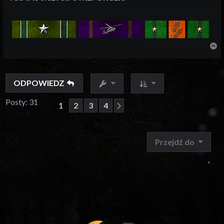
N
ODPOWIEDZ
Posty: 31
1
2
3
4
Następna
Przejdź do