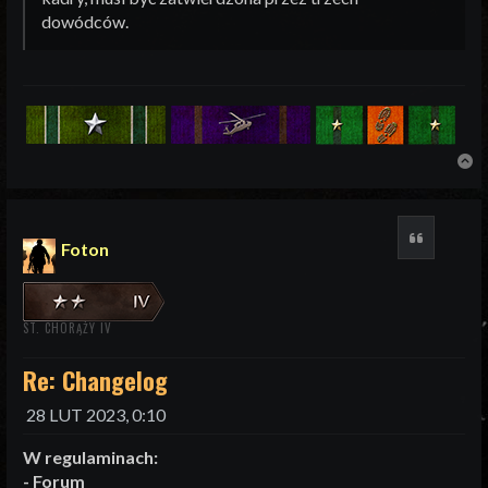
dowódców.
N
Cytuj
Foton
ST. CHORĄŻY IV
Re: Changelog
28 LUT 2023, 0:10
W regulaminach:
- Forum