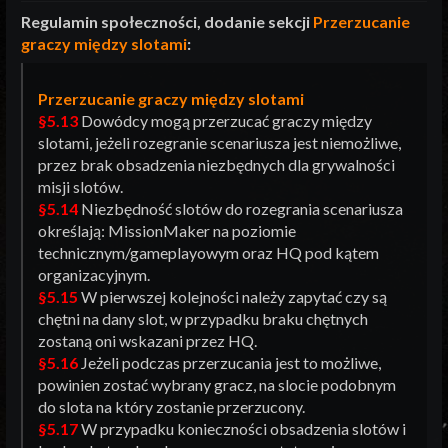
Regulamin społeczności, dodanie sekcji
Przerzucanie
graczy między slotami
:
Przerzucanie graczy między slotami
§5.13
Dowódcy mogą przerzucać graczy między
slotami, jeżeli rozegranie scenariusza jest niemożliwe,
przez brak obsadzenia niezbędnych dla grywalności
misji slotów.
§5.14
Niezbędność slotów do rozegrania scenariusza
określają: MissionMaker na poziomie
technicznym/gameplayowym oraz HQ pod kątem
organizacyjnym.
§5.15
W pierwszej kolejności należy zapytać czy są
chętni na dany slot, w przypadku braku chętnych
zostaną oni wskazani przez HQ.
§5.16
Jeżeli podczas przerzucania jest to możliwe,
powinien zostać wybrany gracz, na slocie podobnym
do slota na który zostanie przerzucony.
§5.17
W przypadku konieczności obsadzenia slotów i