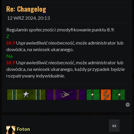
Re: Changelog
12 WRZ 2024, 20:13
Regulamin społeczności zmodyfikowanie punktu 8.9:
Z
§8.9
Usprawiedliwić nieobecność, może administrator lub
dowódca, na wniosek ukaranego.
Na
§8.9
Usprawiedliwić nieobecność, może administrator lub
dowódca, na wniosek ukaranego, każdy przypadek będzie
rozpatrywany indywidualnie.
N
Cytuj
Foton