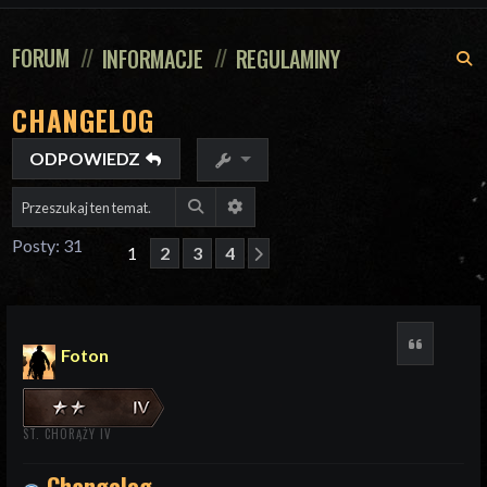
FORUM
INFORMACJE
REGULAMINY
S
CHANGELOG
ODPOWIEDZ
Szukaj
Wyszukiwanie zaawansowane
Posty: 31
1
2
3
4
Następna
Cytuj
Foton
ST. CHORĄŻY IV
Changelog