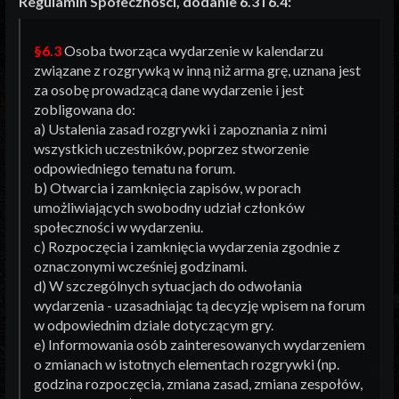
Regulamin Społeczności, dodanie 6.3 i 6.4:
§6.3
Osoba tworząca wydarzenie w kalendarzu
związane z rozgrywką w inną niż arma grę, uznana jest
za osobę prowadzącą dane wydarzenie i jest
zobligowana do:
a) Ustalenia zasad rozgrywki i zapoznania z nimi
wszystkich uczestników, poprzez stworzenie
odpowiedniego tematu na forum.
b) Otwarcia i zamknięcia zapisów, w porach
umożliwiających swobodny udział członków
społeczności w wydarzeniu.
c) Rozpoczęcia i zamknięcia wydarzenia zgodnie z
oznaczonymi wcześniej godzinami.
d) W szczególnych sytuacjach do odwołania
wydarzenia - uzasadniając tą decyzję wpisem na forum
w odpowiednim dziale dotyczącym gry.
e) Informowania osób zainteresowanych wydarzeniem
o zmianach w istotnych elementach rozgrywki (np.
godzina rozpoczęcia, zmiana zasad, zmiana zespołów,