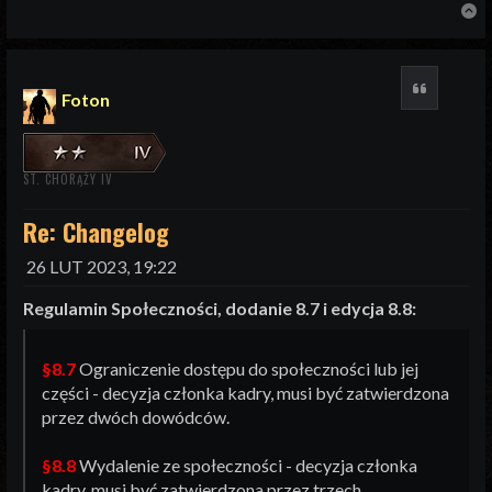
N
Cytuj
Foton
ST. CHORĄŻY IV
Re: Changelog
26 LUT 2023, 19:22
Regulamin Społeczności, dodanie 8.7 i edycja 8.8:
§8.7
Ograniczenie dostępu do społeczności lub jej
części - decyzja członka kadry, musi być zatwierdzona
przez dwóch dowódców.
§8.8
Wydalenie ze społeczności - decyzja członka
kadry, musi być zatwierdzona przez trzech