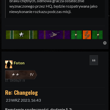
braku chętnych, odmowa gracza ostatecznie
wyznaczonego przez HQ, będzie rozpatrywana jako
niewykonanie rozkazu podczas misji.
N
Cytuj
Foton
ST. CHORĄŻY IV
Re: Changelog
23 WRZ 2023, 16:43
Regulamin społeczności, dodanie 5.2: