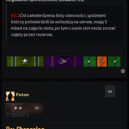
§5.2
Od zatwierdzenia listy obecności, spóźnieni
którzy potwierdzili że wchodzą na serwer, mają 5
minut na zajęcie slota, po tym czasie slot może zostać
zajęty przez rezerwę.
N
Cytuj
Foton
ST. CHORĄŻY IV