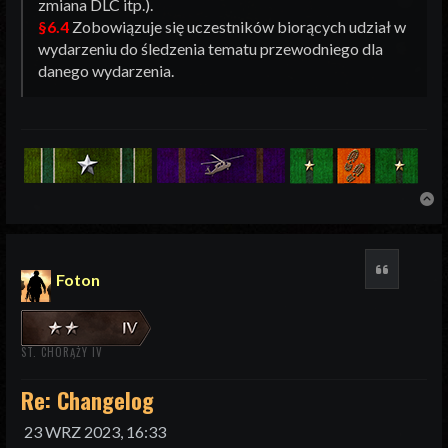
zmiana DLC itp.).
§6.4
Zobowiązuje się uczestników biorących udział w
wydarzeniu do śledzenia tematu przewodniego dla
danego wydarzenia.
N
Cytuj
Foton
ST. CHORĄŻY IV
Re: Changelog
23 WRZ 2023, 16:33