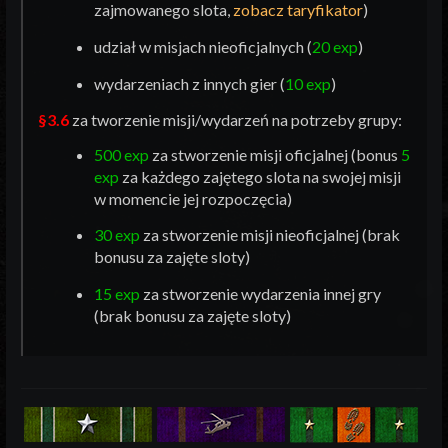
zajmowanego slota,
zobacz taryfikator
)
udział w misjach nieoficjalnych (
20 exp
)
wydarzeniach z innych gier (
10 exp
)
§3.6
za tworzenie misji/wydarzeń na potrzeby grupy:
500 exp
za stworzenie misji oficjalnej (bonus
5
exp
za każdego zajętego slota na swojej misji
w momencie jej rozpoczęcia)
30 exp
za stworzenie misji nieoficjalnej (brak
bonusu za zajęte sloty)
15 exp
za stworzenie wydarzenia innej gry
(brak bonusu za zajęte sloty)