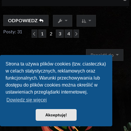
ODPOWIEDZ
Posty: 31
1
2
3
4
Poprzednia
Następna
Przejdź do
Strona ta używa plików cookies (tzw. ciasteczka)
w celach statystycznych, reklamowych oraz
funkcjonalnych. Warunki przechowywania lub
dostępu do plików cookies można określić w
ustawieniach przeglądarki internetowej.
Dowiedz się więcej
Akceptuję!