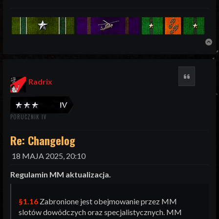
N
Cytuj
Radrix
PORUCZNIK IV
Re: Changelog
18 MAJA 2025, 20:10
Regulamin MM aktualizacja.
§1.16
Zabronione jest obejmowanie przez MM
slotów dowódczych oraz specjalistycznych. MM