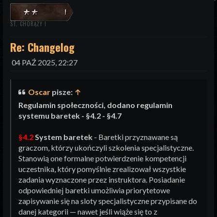
ST. CHORĄŻY I
Re: Changelog
04 PAŹ 2025, 22:27
Oscar
pisze:
↑
Regulamin społeczności, dodano regulamin
systemu baretek - §4.2 - §4.7
§4.2
System baretek
- Baretki przyznawane są
graczom, którzy ukończyli szkolenia specjalistyczne.
Stanowią one formalne potwierdzenie kompetencji
uczestnika, który pomyślnie zrealizował wszystkie
zadania wyznaczone przez instruktora. Posiadanie
odpowiedniej baretki umożliwia priorytetowe
zapisywanie się na sloty specjalistyczne przypisane do
danej kategorii — nawet jeśli wiąże się to z