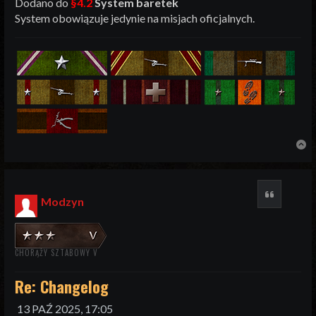
Dodano do
§4.2
System baretek
System obowiązuje jedynie na misjach oficjalnych.
N
Cytuj
Modzyn
CHORĄŻY SZTABOWY V
Re: Changelog
13 PAŹ 2025, 17:05