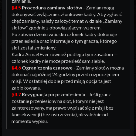
zamianie.
§4.5
Procedura zamiany slotów
- Zamian mogą
dokonywać wyłącznie członkowie kadry. Aby zgłosić
chęć zamiany, należy założyć temat w dziale „Zamiany
slotów” zgodnie z obowiązującym wzorem.
Po zatwierdzeniu wniosku członek kadry dokonuje
przeniesienia oraz informuje o tym gracza, którego
slot został zmieniony.
Kadra Arma4Ever również podlega tym zasadom —
członek kadry nie może przenieść sam siebie.
§4.6
Ograniczenia czasowe
- Zamiany slotów można
dokonać najpóźniej 24 godziny przed rozpoczęciem
misji. W ostatniej dobie przed misją opcja ta jest
zablokowana.
§4.7
Rezygnacja po przeniesieniu
- Jeśli gracz
zostanie przeniesiony na slot, którym nie jest
zainteresowany, ma prawo wypisać się z misji bez
konsekwencji (bez ostrzeżenia), niezależnie od
momentu wypisu.