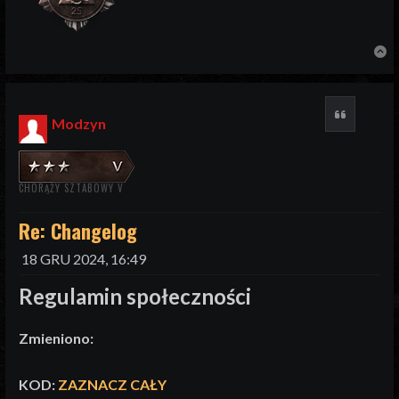
N
Cytuj
Modzyn
CHORĄŻY SZTABOWY V
Re: Changelog
18 GRU 2024, 16:49
Regulamin społeczności
Zmieniono:
KOD:
ZAZNACZ CAŁY