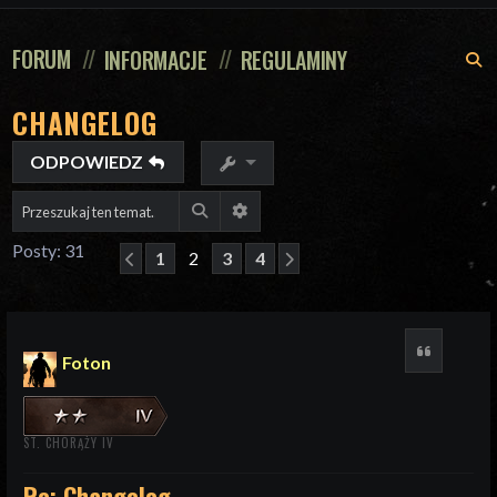
FORUM
INFORMACJE
REGULAMINY
S
CHANGELOG
ODPOWIEDZ
Szukaj
Wyszukiwanie zaawansowane
Posty: 31
1
2
3
4
Poprzednia
Następna
Cytuj
Foton
ST. CHORĄŻY IV
Re: Changelog