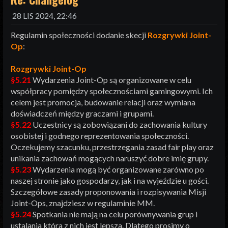
28 LIS 2024, 22:46
Regulamin społeczności dodanie skecji
Rozgrywki Joint-
Op
:
Rozgrywki Joint-Op
§5.21
Wydarzenia Joint-Op są organizowane w celu
współpracy pomiędzy społecznościami gamingowymi. Ich
celem jest promocja, budowanie relacji oraz wymiana
doświadczeń między graczami i grupami.
§5.22
Uczestnicy są zobowiązani do zachowania kultury
osobistej i godnego reprezentowania społeczności.
Oczekujemy szacunku, przestrzegania zasad fair play oraz
unikania zachowań mogących naruszyć dobre imię grupy.
§5.23
Wydarzenia mogą być organizowane zarówno po
naszej stronie jako gospodarzy, jak i na wyjeździe u gości.
Szczegółowe zasady proponowania i rozpisywania Misji
Joint-Ops, znajdziesz w regulaminie MM.
§5.24
Spotkania nie mają na celu porównywania grup i
ustalania która z nich jest lepsza. Dlatego prosimy o