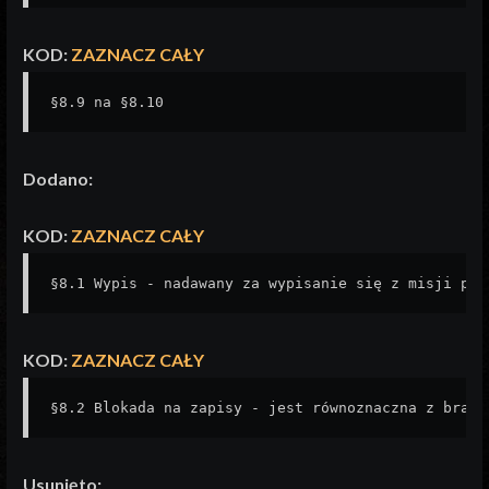
KOD:
ZAZNACZ CAŁY
§8.9 na §8.10
Dodano:
KOD:
ZAZNACZ CAŁY
§8.1 Wypis - nadawany za wypisanie się z misji pon
KOD:
ZAZNACZ CAŁY
§8.2 Blokada na zapisy - jest równoznaczna z braki
Usunięto: