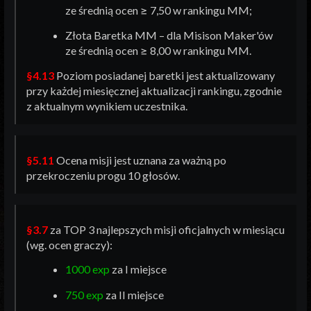
ze średnią ocen ≥ 7,50 w rankingu MM;
Złota Baretka MM – dla Misison Maker'ów
ze średnią ocen ≥ 8,00 w rankingu MM.
§4.13
Poziom posiadanej baretki jest aktualizowany
przy każdej miesięcznej aktualizacji rankingu, zgodnie
z aktualnym wynikiem uczestnika.
§5.11
Ocena misji jest uznana za ważną po
przekroczeniu progu 10 głosów.
§3.7
za TOP 3 najlepszych misji oficjalnych w miesiącu
(wg. ocen graczy):
1000 exp
za I miejsce
750 exp
za II miejsce