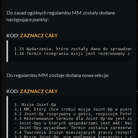
Do zasad ogólnych regulaminu MM zostały dodane
następujące punkty:
KOD:
ZAZNACZ CAŁY
1.15 Wydarzenia, które zostały dane do sprawdzenia
1.16 Termin rozegrania misji jest rezerwowany z mo
Do regulaminu MM zostaje dodana nowa sekcja:
KOD:
ZAZNACZ CAŁY
3. Misje Joint-Op

3.1 MM, który chce zrobić misje Joint-Op w pierwsz
3.2 Joint-Op rozgrywany u gości, rozpisuje Foton. 
3.3 Rezerwowanie terminu dla Joint-Op'ów jest zale
- Joint-Opy w których gospodarzami jest A4E: Rezer
- Joint-Opy wyjazdowe: Termin zostanie zarezerwowa
3.4 Tworzenie drużyn mieszających graczy różnych s
3.5 Misje Joint-Op, nie podlegają hierarchii z pun