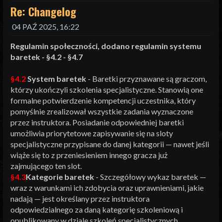
Re: Changelog
04 PAŹ 2025, 16:22
Regulamin społeczności, dodano regulamin systemu
baretek - §4.2 - §4.7
§4.2
System baretek
- Baretki przyznawane są graczom,
którzy ukończyli szkolenia specjalistyczne. Stanowią one
formalne potwierdzenie kompetencji uczestnika, który
pomyślnie zrealizował wszystkie zadania wyznaczone
przez instruktora. Posiadanie odpowiedniej baretki
umożliwia priorytetowe zapisywanie się na sloty
specjalistyczne przypisane do danej kategorii — nawet jeśli
wiąże się to z przeniesieniem innego gracza już
zajmującego ten slot.
§4.3
Kategorie baretek
- Szczegółowy wykaz baretek —
wraz z warunkami ich zdobycia oraz uprawnieniami, jakie
nadają — jest określany przez instruktora
odpowiedzialnego za daną kategorię szkoleniową i
opublikowany w dziale szkoleń specjalistycznych.