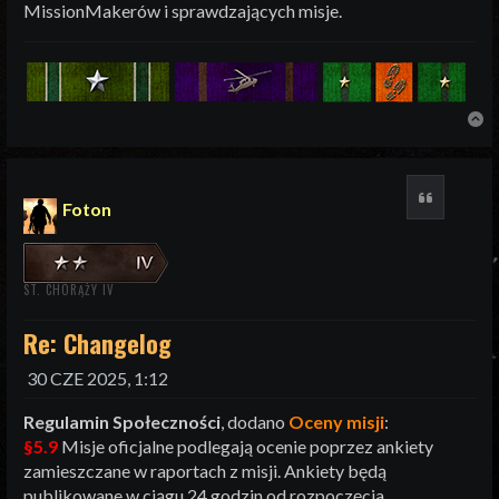
MissionMakerów i sprawdzających misje.
N
Cytuj
Foton
ST. CHORĄŻY IV
Re: Changelog
30 CZE 2025, 1:12
Regulamin Społeczności
, dodano
Oceny misji
:
§5.9
Misje oficjalne podlegają ocenie poprzez ankiety
zamieszczane w raportach z misji. Ankiety będą
publikowane w ciągu 24 godzin od rozpoczęcia