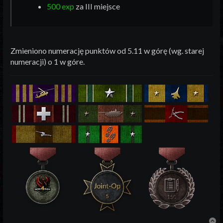
500 exp
za III miejsce
Zmieniono numerację punktów od 5.11 w górę (wg. starej
numeracji) o 1 w góre.
N