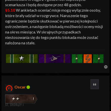
scenariusza i będą dostępne przez 48 godzin.
§5.10
W ankietach oceniać misje mogą wyłącznie osoby,
które brały udział w rozgrywce. Naruszenie tego
ograniczenie będzie skutkować w pierwszej kolejności
ostrzeżeniem, a następnie blokadą możliwości oceny misji
na okres miesiąca. W skrajnych przypadkach
niestosowania się do tego punktu blokada może zostać
nałożona na stałe.
N
Cytuj
Oscar
ST. CHORĄŻY I