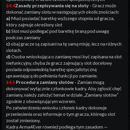
§4.4
Zasady przepisywania się na sloty
- Gracz może
dokonać zamiany slotu w następujących okolicznościach:
a)
Musi posiadać baretkę wyższego stopnia od gracza,
który zajmuje określony slot
b)
Slot musi podlegać pod baretkę braną pod uwagę
podczas zamiany
c)
obaj gracze są zapisani na tę samą misję, lecz na różnych
slotach.
d)
Osoba wnioskująca o zamianę musi być zapisana na slot
niefunkcyjny, chyba że gracz zajmujący slot docelowy
posiada odpowiednią baretkę specjalistyczną
uprawniającą do pełnienia funkcji po zamianie.
§4.5
Procedura zamiany slotów
- Zamian mogą
dokonywać wyłącznie członkowie kadry. Aby zgłosić chęć
zamiany, należy założyć temat w dziale „Zamiany slotów”
zgodnie z obowiązującym wzorem.
Po zatwierdzeniu wniosku członek kadry dokonuje
przeniesienia oraz informuje o tym gracza, którego slot
został zmieniony.
Kadra Arma4Ever również podlega tym zasadom —