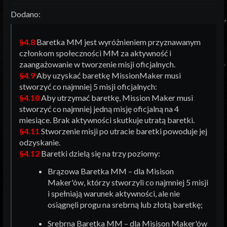
Dodano:
§4.8
Baretka MM jest wyróżnieniem przyznawanym
członkom społeczności MM za aktywność i
zaangażowanie w tworzenie misji oficjalnych.
§4.9
Aby uzyskać baretkę MissionMaker musi
stworzyć co najmniej 5 misji oficjalnych:
§4.10
Aby utrzymać baretkę, Mission Maker musi
stworzyć co najmniej jedną misję oficjalną na 4
miesiące. Brak aktywności skutkuje utratą baretki.
§4.11
Stworzenie misji po utracie baretki powoduje jej
odzyskanie.
§4.12
Baretki dzielą się na trzy poziomy:
Brązowa Baretka MM – dla Misison
Maker'ów, którzy stworzyli co najmniej 5 misji
i spełniają warunek aktywności, ale nie
osiągnęli progu na srebrną lub złotą baretkę;
Srebrna Baretka MM – dla Misison Maker'ów