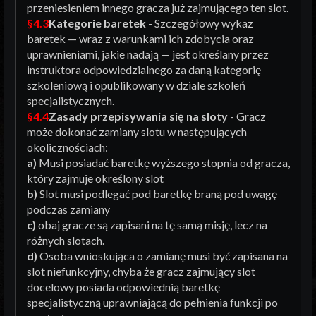
przeniesieniem innego gracza już zajmującego ten slot.
§4.3
Kategorie baretek
- Szczegółowy wykaz
baretek — wraz z warunkami ich zdobycia oraz
uprawnieniami, jakie nadają — jest określany przez
instruktora odpowiedzialnego za daną kategorię
szkoleniową i opublikowany w dziale szkoleń
specjalistycznych.
§4.4
Zasady przepisywania się na sloty
- Gracz
może dokonać zamiany slotu w następujących
okolicznościach:
a)
Musi posiadać baretkę wyższego stopnia od gracza,
który zajmuje określony slot
b)
Slot musi podlegać pod baretkę braną pod uwagę
podczas zamiany
c)
obaj gracze są zapisani na tę samą misję, lecz na
różnych slotach.
d)
Osoba wnioskująca o zamianę musi być zapisana na
slot niefunkcyjny, chyba że gracz zajmujący slot
docelowy posiada odpowiednią baretkę
specjalistyczną uprawniającą do pełnienia funkcji po