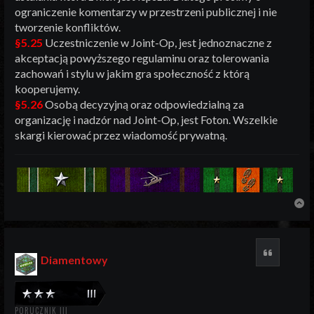
ograniczenie komentarzy w przestrzeni publicznej i nie
tworzenie konfliktów.
§5.25
Uczestniczenie w Joint-Op, jest jednoznaczne z
akceptacją powyższego regulaminu oraz tolerowania
zachowań i stylu w jakim gra społeczność z którą
kooperujemy.
§5.26
Osobą decyzyjną oraz odpowiedzialną za
organizację i nadzór nad Joint-Op, jest Foton. Wszelkie
skargi kierować przez wiadomość prywatną.
N
Cytuj
Diamentowy
PORUCZNIK III