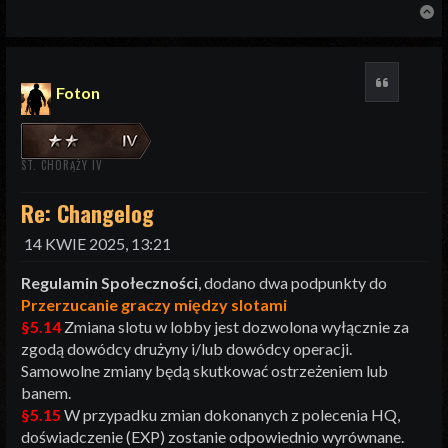
N
Cytuj
Foton
ST. CHORĄŻY IV
Re: Changelog
14 KWIE 2025, 13:21
Regulamin Społeczności
, dodano dwa podpunkty do
Przerzucanie graczy między slotami
§5.14
Zmiana slotu w lobby jest dozwolona wyłącznie za
zgodą dowódcy drużyny i/lub dowódcy operacji.
Samowolne zmiany będą skutkować ostrzeżeniem lub
banem.
§5.15
W przypadku zmian dokonanych z polecenia HQ,
doświadczenie (EXP) zostanie odpowiednio wyrównane.