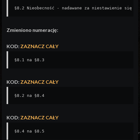
§8.2 Nieobecność - nadawane za niestawienie się na
Zmieniono numerację:
KOD:
ZAZNACZ CAŁY
§8.1 na §8.3
KOD:
ZAZNACZ CAŁY
§8.2 na §8.4
KOD:
ZAZNACZ CAŁY
§8.4 na §8.5