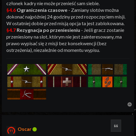
członek kadry nie może przenieść sam siebie.
§4.6
Ograniczenia czasowe
- Zamiany slotów można
dokonać najpóźniej 24 godziny przed rozpoczęciem misji.
W ostatniej dobie przed misją opcja ta jest zablokowana.
§4.7
Rezygnacja po przeniesieniu
- Jeśli gracz zostanie
przeniesiony na slot, którym nie jest zainteresowany, ma
prawo wypisać się z misji bez konsekwencji (bez
ostrzeżenia), niezależnie od momentu wypisu.
N
Cytuj
Oscar