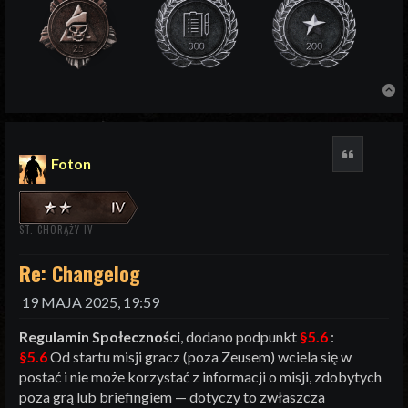
N
Cytuj
Foton
ST. CHORĄŻY IV
Re: Changelog
19 MAJA 2025, 19:59
Regulamin Społeczności
, dodano podpunkt
§5.6
:
§5.6
Od startu misji gracz (poza Zeusem) wciela się w
postać i nie może korzystać z informacji o misji, zdobytych
poza grą lub briefingiem — dotyczy to zwłaszcza