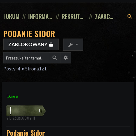
FORUM
INFORMACJE
REKRUTACJA
ZAAKCEPTOWANE
S
PODANIE SIDOR
ZABLOKOWANY
Szukaj
Wyszukiwanie zaawansowane
Posty: 4 • Strona
1
z
1
Dave
ST. SZEREGOWY II
Podanie Sidor