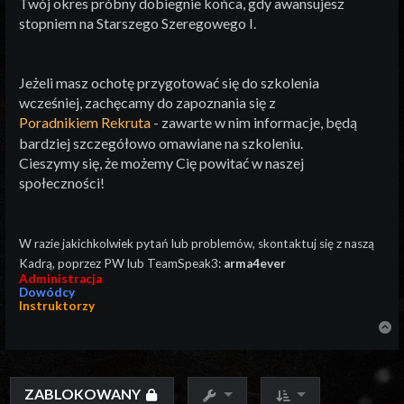
Twój okres próbny dobiegnie końca, gdy awansujesz
stopniem na Starszego Szeregowego I.
Jeżeli masz ochotę przygotować się do szkolenia
wcześniej, zachęcamy do zapoznania się z
Poradnikiem Rekruta
- zawarte w nim informacje, będą
bardziej szczegółowo omawiane na szkoleniu.
Cieszymy się, że możemy Cię powitać w naszej
społeczności!
W razie jakichkolwiek pytań lub problemów, skontaktuj się z naszą
Kadrą, poprzez PW lub TeamSpeak3:
arma4ever
Administracja
Dowódcy
Instruktorzy
N
ZABLOKOWANY