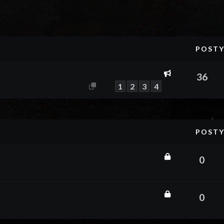
zukiwanie zaawansowane
POST
36
1
2
3
4
POST
0
0