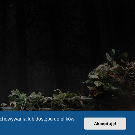
zechowywania lub dostępu do plików
Akceptuję!
sign
Strefa czasowa
UTC+02:00