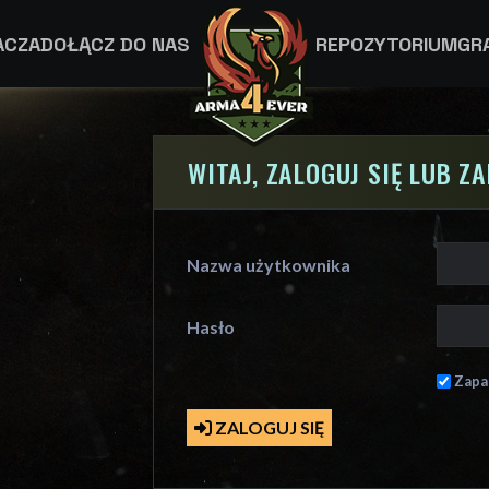
ACZA
DOŁĄCZ DO NAS
REPOZYTORIUM
GR
WITAJ, ZALOGUJ SIĘ LUB Z
Nazwa użytkownika
Hasło
Zapa
ZALOGUJ SIĘ