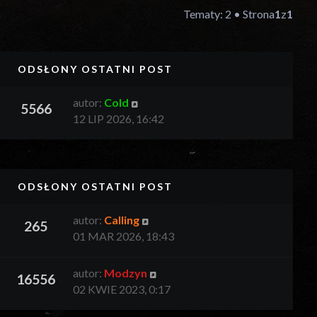
Tematy: 2 • Strona
1
z
1
Y
ODSŁONY
OSTATNI POST
autor:
Cold
5566
12 LIP 2026, 16:42
Y
ODSŁONY
OSTATNI POST
autor:
Calling
265
01 MAR 2026, 18:43
autor:
Modzyn
16556
02 KWIE 2023, 0:17