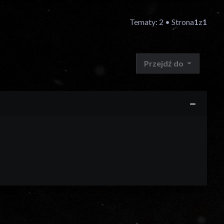
Tematy: 2 • Strona
1
z
1
Przejdź do