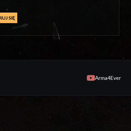
UJ SIĘ
Arma4Ever