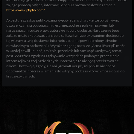
za jego pomocą. Więcej informacji o phpBB można znaleźć na stronie
https://www.phpbb.com/
.
Akceptujesz zakaz publikowania wypowiedzi o charakterze obraźliwym,
oszczerczym, propagującym treści niezgodne z polskim prawem lub
naruszającym cudze prawa autorskie i dobra osobiste. Naruszenie tego
zakazu może skutkować dla ciebie całkowitym zablokowaniem dostępu do
tej witryny, a twój dostawca internetu zostanie powiadomiony o twoim
niewłaściwym zachowaniu. Wyrażasz zgodę na to, że „Arma4Ever.pl” może
w każdej chwili usunąć, zmienić, przenieść lub zamknąć każdy twój temat,
post. Wyrażasz zgodę na zapisywanie wszystkich podanych przez ciebie
informacji w naszej bazie danych. Informacje te nie będą przekazywane
nikomu bez twojej zgody, ale ani „Arma4Ever.pl”, ani phpBB nie ponosi
odpowiedzialności za włamania do witryny, podczas których może dojść do
kradzieży danych.