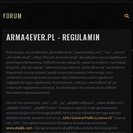
FORUM
S
ARMA4EVER.PL - REGULAMIN
Rejestrując się na witrynie „Arma4Ever.pl”, zwanej dalej „my”, ”nas”, „nasza”,
„Arma4Ever.pl”, „https://forum.arma4ever.pl”, akceptujesz wyszczególnione
poniżej postanowienia. Jeśli ich nie akceptujesz, opuść to miejsce, naciskając
przycisk „Nie akceptuję”. Administracja witryny „Arma4Ever.pl” ma prawo w
dowolnym czasie zmienić poniższe postanowienia, informując cię o
zmianach, niemniej wskazane jest, aby użytkownicy sami regularnie
zaglądali do tego regulaminu. Korzystanie z witryny „Arma4Ever.pl” po
zmianach regulaminu oznacza, że akceptujesz te zmiany ze wszelkimi
konsekwencjami prawnymi.
Nasze fora zwane też „one”, „ich”, „je”, „phpBB software”, „www.phpbb.com”,
„phpBB Limited”, „phpBB Teams” działają w oparciu o oprogramowanie
wykorzystujące technologię phpBB, która jest środowiskiem typu witryny
(bulletin board), wydane na licencji „
GNU General Public License v2
” zwanej
też „GPL”. Oprogramowanie jest dostępne do pobrania ze strony
www.phpbb.com
. Oprogramowanie phpBB tylko ułatwia dyskusje przez
internet, a jego autorzy nie kontrolują tekstów zamieszczanych w internecie