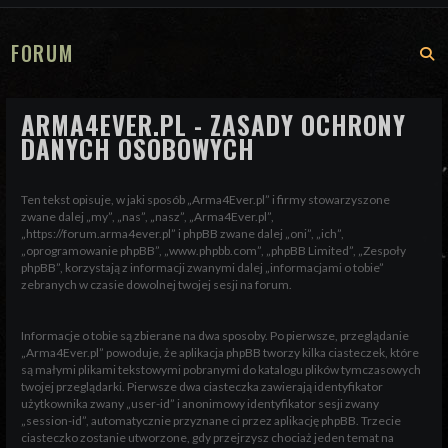
FORUM
S
ARMA4EVER.PL - ZASADY OCHRONY
DANYCH OSOBOWYCH
Ten tekst opisuje, w jaki sposób „Arma4Ever.pl” i firmy stowarzyszone
zwane dalej „my”, „nas”, „nasz”, „Arma4Ever.pl”,
„https://forum.arma4ever.pl” i phpBB zwane dalej „oni”, „ich”,
„oprogramowanie phpBB”, „www.phpbb.com”, „phpBB Limited”, „Zespoły
phpBB”, korzystają z informacji zwanymi dalej „informacjami o tobie”
zebranych w czasie dowolnej twojej sesji na forum.
Informacje o tobie są zbierane na dwa sposoby. Po pierwsze, przeglądanie
„Arma4Ever.pl” powoduje, że aplikacja phpBB tworzy kilka ciasteczek, które
są małymi plikami tekstowymi pobranymi do katalogu plików tymczasowych
twojej przeglądarki. Pierwsze dwa ciasteczka zawierają identyfikator
użytkownika zwany „user-id” i anonimowy identyfikator sesji zwany
„session-id”, automatycznie przyznane ci przez aplikację phpBB. Trzecie
ciasteczko zostanie utworzone, gdy przejrzysz chociaż jeden temat na