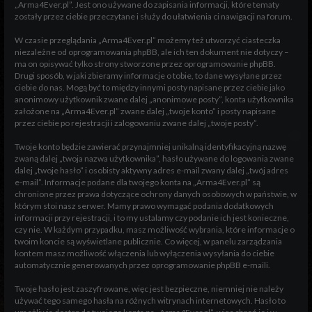
„Arma4Ever.pl”. Jest ono używane do zapisania informacji, które tematy
zostały przez ciebie przeczytane i służy do ułatwienia ci nawigacji na forum.
W czasie przeglądania „Arma4Ever.pl” możemy też utworzyć ciasteczka
niezależne od oprogramowania phpBB, ale ich ten dokument nie dotyczy –
ma on opisywać tylko strony stworzone przez oprogramowanie phpBB.
Drugi sposób, w jaki zbieramy informacje o tobie, to dane wysyłane przez
ciebie do nas. Mogą być to między innymi posty napisane przez ciebie jako
anonimowy użytkownik zwane dalej „anonimowe posty”, konta użytkownika
założone na „Arma4Ever.pl” zwane dalej „twoje konto” i posty napisane
przez ciebie po rejestracji i zalogowaniu zwane dalej „twoje posty”.
Twoje konto będzie zawierać przynajmniej unikalną identyfikacyjną nazwę
zwaną dalej „twoja nazwa użytkownika”, hasło używane do logowania zwane
dalej „twoje hasło” i osobisty aktywny adres e-mail zwany dalej „twój adres
e-mail”. Informacje podane dla twojego konta na „Arma4Ever.pl” są
chronione przez prawa dotyczące ochrony danych osobowych w państwie, w
którym stoi nasz serwer. Mamy prawo wymagać podania dodatkowych
informacji przy rejestracji, i to my ustalamy czy podanie ich jest konieczne,
czy nie. W każdym przypadku, masz możliwość wybrania, które informacje o
twoim koncie są wyświetlane publicznie. Co więcej, w panelu zarządzania
kontem masz możliwość włączenia lub wyłączenia wysyłania do ciebie
automatycznie generowanych przez oprogramowanie phpBB e-maili.
Twoje hasło jest zaszyfrowane, więc jest bezpieczne, niemniej nie należy
używać tego samego hasła na różnych witrynach internetowych. Hasło to