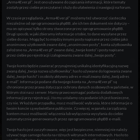
„Arma4Ever.pl”. Jest ono używane do zapisania informacji, które tematy
zostały przez ciebie przeczytane i służy do ułatwienia ci nawigacji na forum.
W czasie przeglądania „Arma4Ever.pl” możemy też utworzyć ciasteczka
niezależne od oprogramowania phpBB, ale ich ten dokument nie dotyczy –
ma on opisywać tylko strony stworzone przez oprogramowanie phpBB.
Drugi sposób, w jaki zbieramy informacje o tobie, to dane wysyłane przez
ciebie do nas. Mogą być to między innymi posty napisane przez ciebie jako
anonimowy użytkownik zwane dalej „anonimowe posty”, konta użytkownika
założone na „Arma4Ever.pl” zwane dalej „twoje konto” i posty napisane
przez ciebie po rejestracji i zalogowaniu zwane dalej „twoje posty”.
Twoje konto będzie zawierać przynajmniej unikalną identyfikacyjną nazwę
zwaną dalej „twoja nazwa użytkownika”, hasło używane do logowania zwane
dalej „twoje hasło” i osobisty aktywny adres e-mail zwany dalej „twój adres
e-mail”. Informacje podane dla twojego konta na „Arma4Ever.pl” są
chronione przez prawa dotyczące ochrony danych osobowych w państwie, w
którym stoi nasz serwer. Mamy prawo wymagać podania dodatkowych
informacji przy rejestracji, i to my ustalamy czy podanie ich jest konieczne,
czy nie. W każdym przypadku, masz możliwość wybrania, które informacje o
twoim koncie są wyświetlane publicznie. Co więcej, w panelu zarządzania
kontem masz możliwość włączenia lub wyłączenia wysyłania do ciebie
automatycznie generowanych przez oprogramowanie phpBB e-maili.
Twoje hasło jest zaszyfrowane, więc jest bezpieczne, niemniej nie należy
używać tego samego hasła na różnych witrynach internetowych. Hasło to