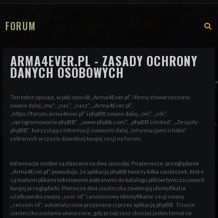
FORUM
S
ARMA4EVER.PL - ZASADY OCHRONY
DANYCH OSOBOWYCH
Ten tekst opisuje, w jaki sposób „Arma4Ever.pl” i firmy stowarzyszone
zwane dalej „my”, „nas”, „nasz”, „Arma4Ever.pl”,
„https://forum.arma4ever.pl” i phpBB zwane dalej „oni”, „ich”,
„oprogramowanie phpBB”, „www.phpbb.com”, „phpBB Limited”, „Zespoły
phpBB”, korzystają z informacji zwanymi dalej „informacjami o tobie”
zebranych w czasie dowolnej twojej sesji na forum.
Informacje o tobie są zbierane na dwa sposoby. Po pierwsze, przeglądanie
„Arma4Ever.pl” powoduje, że aplikacja phpBB tworzy kilka ciasteczek, które
są małymi plikami tekstowymi pobranymi do katalogu plików tymczasowych
twojej przeglądarki. Pierwsze dwa ciasteczka zawierają identyfikator
użytkownika zwany „user-id” i anonimowy identyfikator sesji zwany
„session-id”, automatycznie przyznane ci przez aplikację phpBB. Trzecie
ciasteczko zostanie utworzone, gdy przejrzysz chociaż jeden temat na