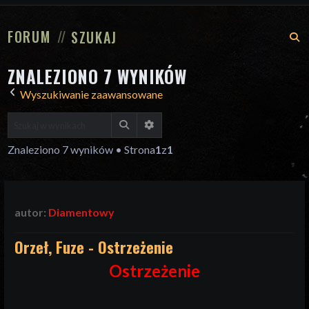
FORUM
SZUKAJ
S
ZNALEZIONO 7 WYNIKÓW
Wyszukiwanie zaawansowane
Szukaj
Wyszukiwanie zaawansowane
Znaleziono 7 wyników • Strona
1
z
1
autor:
Diamentowy
Orzeł, Fuze - Ostrzeżenie
Ostrzeżenie