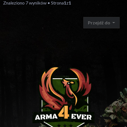
Znaleziono 7 wyników • Strona
1
z
1
Przejdź do