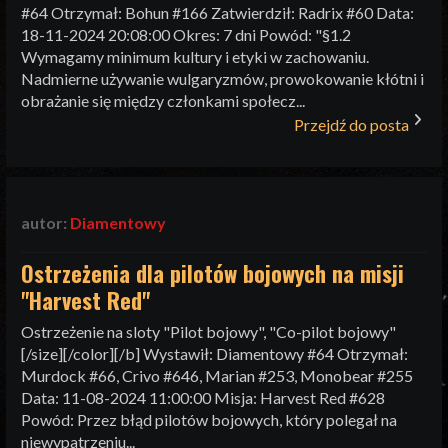
#64 Otrzymał: Bohun #166 Zatwierdził: Radrix #60 Data:
18-11-2024 20:08:00 Okres: 7 dni Powód: "§1.2
Wymagamy minimum kultury i etyki w zachowaniu.
Nadmierne używanie wulgaryzmów, prowokowanie kłótni i
obrażanie się między członkami społecz...
Przejdź do posta
autor:
Diamentowy
Ostrzeżenia dla pilotów bojowych na misji
"Harvest Red"
Ostrzeżenie na sloty "Pilot bojowy", "Co-pilot bojowy"
[/size][/color][/b] Wystawił: Diamentowy #64 Otrzymał:
Murdock #66, Crivo #646, Marian #253, Monobear #255
Data: 11-08-2024 11:00:00 Misja: Harvest Red #628
Powód: Przez błąd pilotów bojowych, który polegał na
niewypatrzeniu...